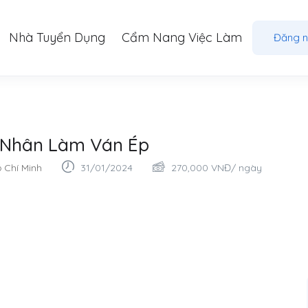
Nhà Tuyển Dụng
Cẩm Nang Việc Làm
Đăng 
 Nhân Làm Ván Ép
 Chí Minh
31/01/2024
270,000
VNĐ
/ ngày