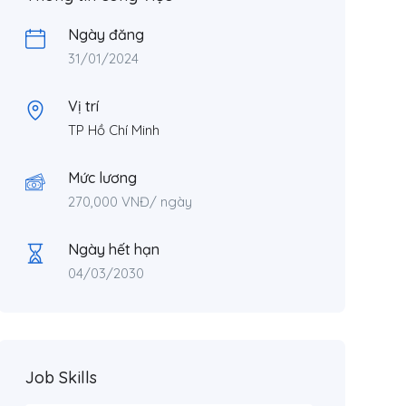
Ngày đăng
31/01/2024
Vị trí
TP Hồ Chí Minh
Mức lương
270,000
VNĐ
/ ngày
Ngày hết hạn
04/03/2030
Job Skills