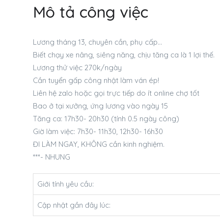
Mô tả công việc
Lương tháng 13, chuyên cần, phụ cấp…
Biết chạy xe nâng, siêng năng, chịu tăng ca là 1 lợi thế.
Lương thử việc 270k/ngày
Cần tuyển gấp công nhật làm ván ép!
Liên hệ zalo hoặc gọi trực tiếp do ít online chợ tốt
Bao ở tại xưởng, ứng lương vào ngày 15
Tăng ca: 17h30- 20h30 (tính 0.5 ngày công)
Giờ làm việc: 7h30- 11h30, 12h30- 16h30
ĐI LÀM NGAY, KHÔNG cần kinh nghiệm.
***- NHUNG
Giới tính yêu cầu:
Cập nhật gần đây lúc: