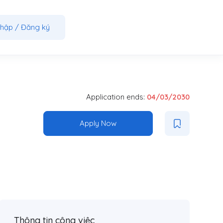
nhập
/
Đăng ký
Application ends:
04/03/2030
Apply Now
Thông tin công việc