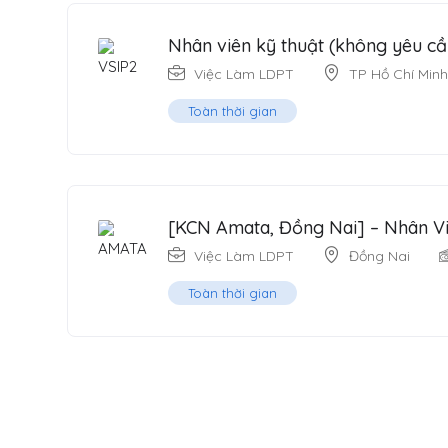
Nhân viên kỹ thuật (không yêu cầ
Việc Làm LDPT
TP Hồ Chí Minh
Toàn thời gian
[KCN Amata, Đồng Nai] – Nhân Vi
Việc Làm LDPT
Đồng Nai
Toàn thời gian