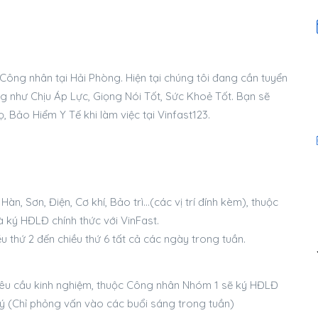
Công nhân tại Hải Phòng. Hiện tại chúng tôi đang cần tuyển
ng như Chịu Áp Lực, Giọng Nói Tốt, Sức Khoẻ Tốt. Bạn sẽ
Bảo Hiểm Y Tế khi làm việc tại Vinfast123.
àn, Sơn, Điện, Cơ khí, Bảo trì…(các vị trí đính kèm), thuộc
 ký HĐLĐ chính thức với VinFast.
u thứ 2 đến chiều thứ 6 tất cả các ngày trong tuần.
yêu cầu kinh nghiệm, thuộc Công nhân Nhóm 1 sẽ ký HĐLĐ
 lý (Chỉ phỏng vấn vào các buổi sáng trong tuần)