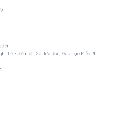
h)
tter
hỉ thứ 7chủ nhật, Xe đưa đón, Đào Tạo Miễn Phí
c