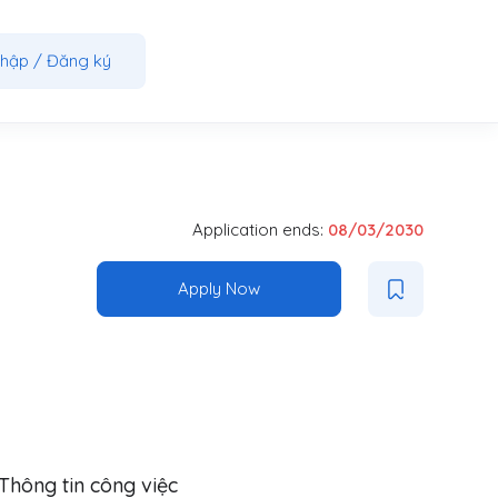
nhập
/
Đăng ký
Application ends:
08/03/2030
Apply Now
Thông tin công việc