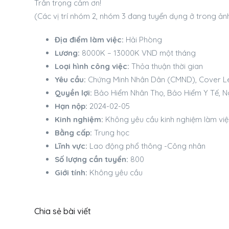
Trân trọng cảm ơn!
(Các vị trí nhóm 2, nhóm 3 đang tuyển dụng ở trong ản
Địa điểm làm việc:
Hải Phòng
Lương:
8000K – 13000K VND một tháng
Loại hình công việc:
Thỏa thuận thời gian
Yêu cầu:
Chứng Minh Nhân Dân (CMND), Cover Le
Quyền lợi:
Bảo Hiểm Nhân Thọ, Bảo Hiểm Y Tế, Ng
Hạn nộp:
2024-02-05
Kinh nghiệm:
Không yêu cầu kinh nghiệm làm việ
Bằng cấp:
Trung học
Lĩnh vực:
Lao động phổ thông -Công nhân
Số lượng cần tuyển:
800
Giới tính:
Không yêu cầu
Chia sẻ bài viết