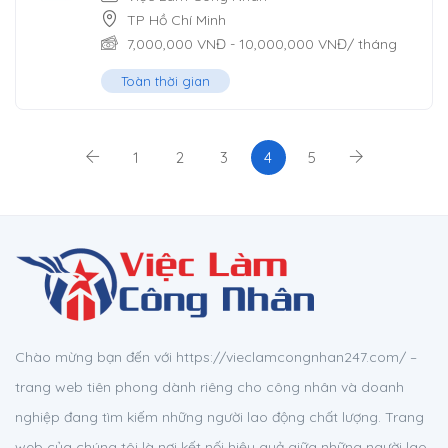
TP Hồ Chí Minh
7,000,000
VNĐ
-
10,000,000
VNĐ
/ tháng
Toàn thời gian
1
2
3
4
5
Chào mừng bạn đến với https://vieclamcongnhan247.com/ –
trang web tiên phong dành riêng cho công nhân và doanh
nghiệp đang tìm kiếm những người lao động chất lượng. Trang
web của chúng tôi là nơi kết nối hiệu quả giữa những người lao