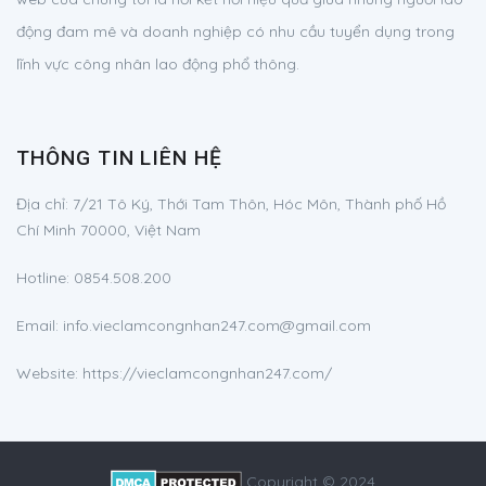
động đam mê và doanh nghiệp có nhu cầu tuyển dụng trong
lĩnh vực công nhân lao động phổ thông.
THÔNG TIN LIÊN HỆ
Địa chỉ:
7/21 Tô Ký, Thới Tam Thôn, Hóc Môn, Thành phố Hồ
Chí Minh 70000, Việt Nam
Hotline:
0854.508.200
Email:
info.vieclamcongnhan247.com@gmail.com
Website: https://vieclamcongnhan247.com/
Copyright © 2024