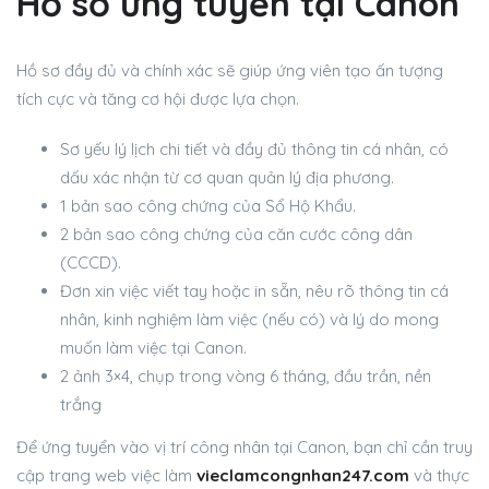
Hồ sơ ứng tuyển tại Canon
Hồ sơ đầy đủ và chính xác sẽ giúp ứng viên tạo ấn tượng
tích cực và tăng cơ hội được lựa chọn.
Sơ yếu lý lịch chi tiết và đầy đủ thông tin cá nhân, có
dấu xác nhận từ cơ quan quản lý địa phương.
1 bản sao công chứng của Sổ Hộ Khẩu.
2 bản sao công chứng của căn cước công dân
(CCCD).
Đơn xin việc viết tay hoặc in sẵn, nêu rõ thông tin cá
nhân, kinh nghiệm làm việc (nếu có) và lý do mong
muốn làm việc tại Canon.
2 ảnh 3×4, chụp trong vòng 6 tháng, đầu trần, nền
trắng
Để ứng tuyển vào vị trí công nhân tại Canon, bạn chỉ cần truy
cập trang web việc làm
vieclamcongnhan247.com
và thực