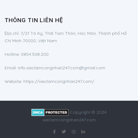
THÔNG TIN LIÊN HỆ
Địa chỉ:
7/21 Tô Ký, Thới Tam Thôn, Hóc Môn, Thành phố Hồ
Chí Minh 70000, Việt Nam
Hotline:
0854.508.200
Email:
info.vieclamcongnhan247.com@gmail.com
Website: https://vieclamcongnhan247.com/
Copyright © 2024
vieclamcongnhan247.com