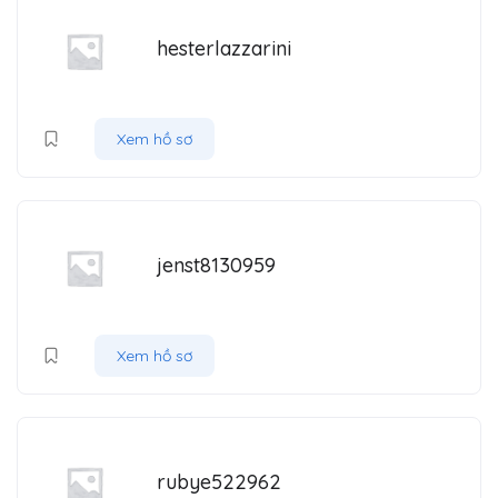
hesterlazzarini
Xem hồ sơ
jenst8130959
Xem hồ sơ
rubye522962