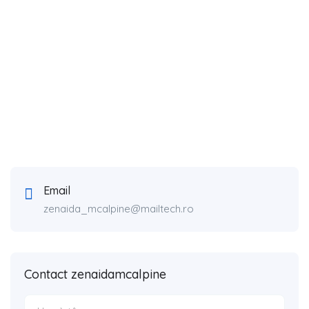
Email
zenaida_mcalpine@mailtech.ro
Contact zenaidamcalpine