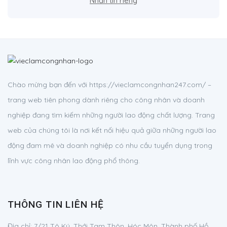
Nhắn tin riêng
Chào mừng bạn đến với https://vieclamcongnhan247.com/ –
trang web tiên phong dành riêng cho công nhân và doanh
nghiệp đang tìm kiếm những người lao động chất lượng. Trang
web của chúng tôi là nơi kết nối hiệu quả giữa những người lao
động đam mê và doanh nghiệp có nhu cầu tuyển dụng trong
lĩnh vực công nhân lao động phổ thông.
THÔNG TIN LIÊN HỆ
Địa chỉ:
7/21 Tô Ký, Thới Tam Thôn, Hóc Môn, Thành phố Hồ