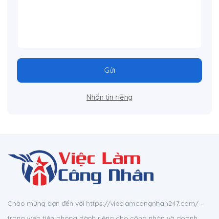
Gửi
Nhắn tin riêng
Chào mừng bạn đến với https://vieclamcongnhan247.com/ –
trang web tiên phong dành riêng cho công nhân và doanh