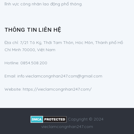
lĩnh vực công nhân lao động phổ thông.
THÔNG TIN LIÊN HỆ
Địa chỉ:
7/21 Tô Ký, Thới Tam Thôn, Hóc Môn, Thành phố Hồ
Chí Minh 70000, Việt Nam
Hotline:
0854.508.200
Email:
info.vieclamcongnhan247.com@gmail.com
Website: https://vieclamcongnhan247.com/
Copyright © 2024
vieclamcongnhan247.com