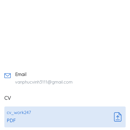
Email
vanphucvinh3111@gmail.com
CV
cv_work247
PDF