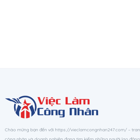
Chào mừng bạn đến với https://vieclamcongnhan247.com/ – tran
công nhân và doanh nghiệp đang tìm kiếm những người lao động