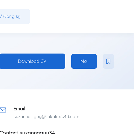
/
Đăng ký
Download CV
Mời
Email
suzanna_guy@linkalexis4d.com
Contact suzannaguy34