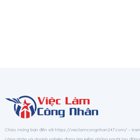
Chào mừng bạn đến với https://vieclamcongnhan247.com/ – tran
công nhân và doanh nghiệp đang tìm kiếm những người lao động