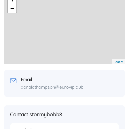
−
Leaflet
Email
donaldthompson@eurovip.club
Contact stormybobb8