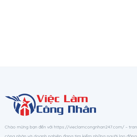
Chào mừng bạn đến với https://vieclamcongnhan247.com/ – tran
công nhân và doanh nghiệp đang tìm kiếm những người lao động