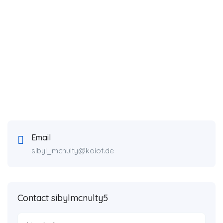
Email
sibyl_mcnulty@koiot.de
Contact sibylmcnulty5