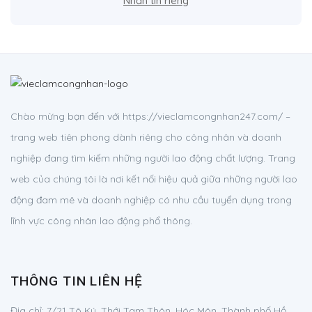
Nhắn tin riêng
Chào mừng bạn đến với https://vieclamcongnhan247.com/ –
trang web tiên phong dành riêng cho công nhân và doanh
nghiệp đang tìm kiếm những người lao động chất lượng. Trang
web của chúng tôi là nơi kết nối hiệu quả giữa những người lao
động đam mê và doanh nghiệp có nhu cầu tuyển dụng trong
lĩnh vực công nhân lao động phổ thông.
THÔNG TIN LIÊN HỆ
Địa chỉ:
7/21 Tô Ký, Thới Tam Thôn, Hóc Môn, Thành phố Hồ