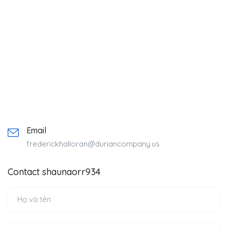
Email
frederickhalloran@duriancompany.us
Contact shaunaorr934