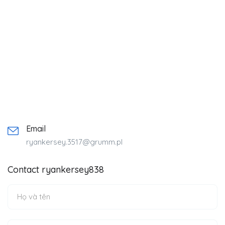
Email
ryankersey.3517@grumm.pl
Contact ryankersey838