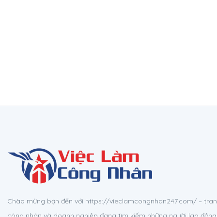
Chào mừng bạn đến với https://vieclamcongnhan247.com/ – tran
công nhân và doanh nghiệp đang tìm kiếm những người lao động