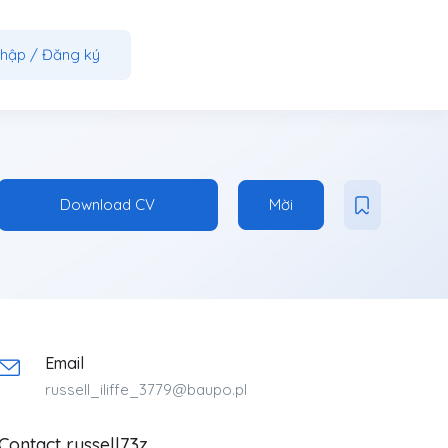
nhập
/
Đăng ký
Download CV
Mời
Email
russell_iliffe_3779@baupo.pl
Contact russell73z