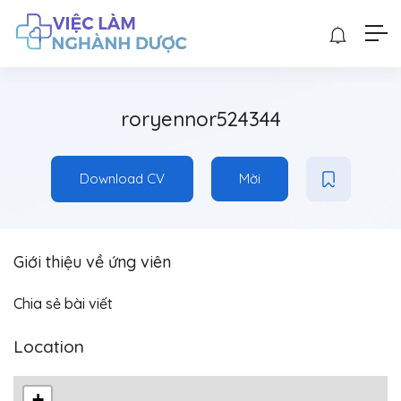
roryennor524344
Download CV
Mời
Giới thiệu về ứng viên
Chia sẻ bài viết
Location
+