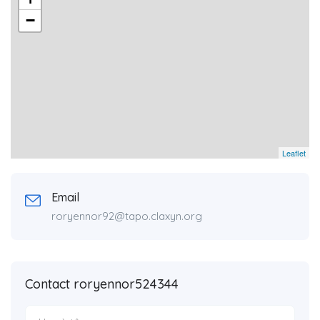
−
Leaflet
Email
roryennor92@tapo.claxyn.org
Contact roryennor524344