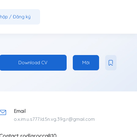
nhập
/
Đăng ký
Download CV
Mời
Email
o.x.im.u.s777.ld.5n.vg.39g.r@gmail.com
Contact rodlarocca810