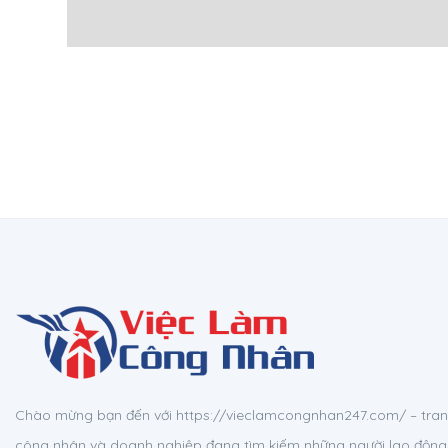
Chào mừng bạn đến với https://vieclamcongnhan247.com/ – tran
công nhân và doanh nghiệp đang tìm kiếm những người lao động