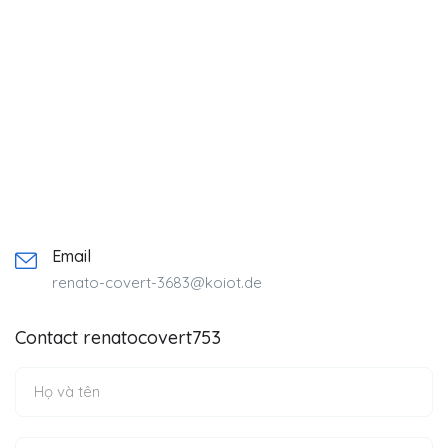
Email
renato-covert-3683@koiot.de
Contact renatocovert753