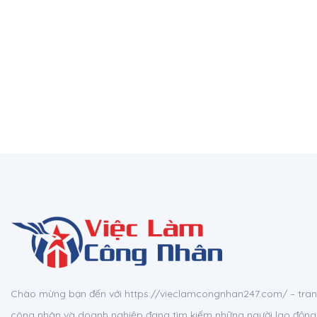
Chào mừng bạn đến với https://vieclamcongnhan247.com/ – tran
công nhân và doanh nghiệp đang tìm kiếm những người lao động