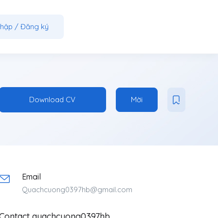
nhập
/
Đăng ký
Download CV
Mời
Email
Quachcuong0397hb@gmail.com
Contact quachcuong0397hb