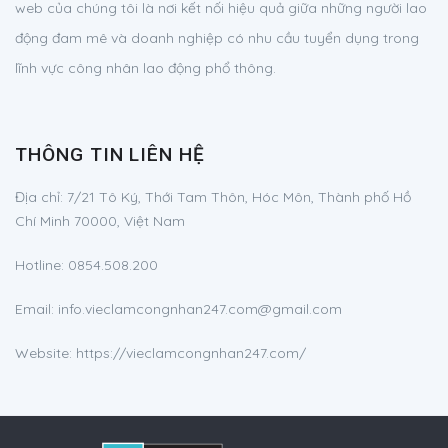
web của chúng tôi là nơi kết nối hiệu quả giữa những người lao
động đam mê và doanh nghiệp có nhu cầu tuyển dụng trong
lĩnh vực công nhân lao động phổ thông.
THÔNG TIN LIÊN HỆ
Địa chỉ:
7/21 Tô Ký, Thới Tam Thôn, Hóc Môn, Thành phố Hồ
Chí Minh 70000, Việt Nam
Hotline:
0854.508.200
Email:
info.vieclamcongnhan247.com@gmail.com
Website: https://vieclamcongnhan247.com/