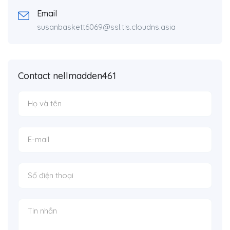
Email
susanbaskett6069@ssl.tls.cloudns.asia
Contact nellmadden461