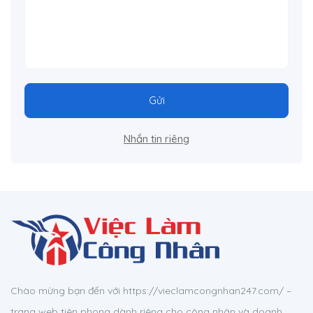
Gửi
Nhắn tin riêng
Chào mừng bạn đến với https://vieclamcongnhan247.com/ –
trang web tiên phong dành riêng cho công nhân và doanh