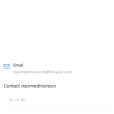
Email
naomiedmonson8@tuti.ylixo.com
Contact naomiedmonson