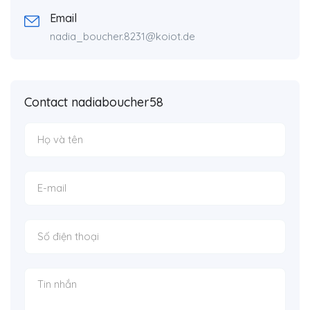
Email
nadia_boucher.8231@koiot.de
Contact nadiaboucher58