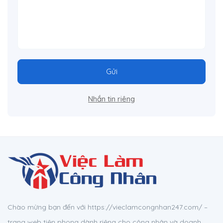
Gửi
Nhắn tin riêng
Chào mừng bạn đến với https://vieclamcongnhan247.com/ –
trang web tiên phong dành riêng cho công nhân và doanh