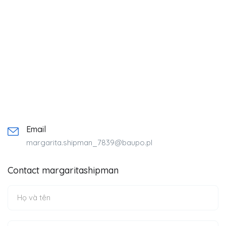
Email
margarita.shipman_7839@baupo.pl
Contact margaritashipman