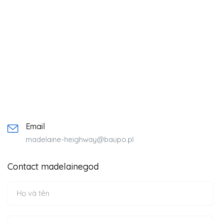
Email
madelaine-heighway@baupo.pl
Contact madelainegod