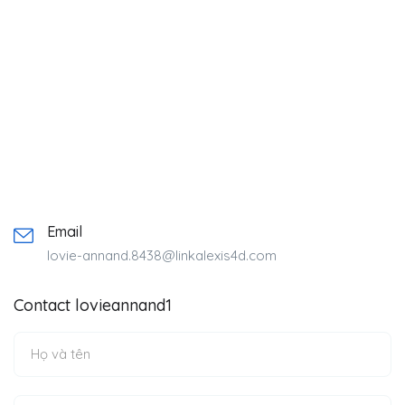
Email
lovie-annand.8438@linkalexis4d.com
Contact lovieannand1