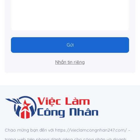
Gửi
Nhắn tin riêng
Chào mừng bạn đến với https://vieclamcongnhan247.com/ –
trang web tiên phong dành riêng cho công nhân và doanh