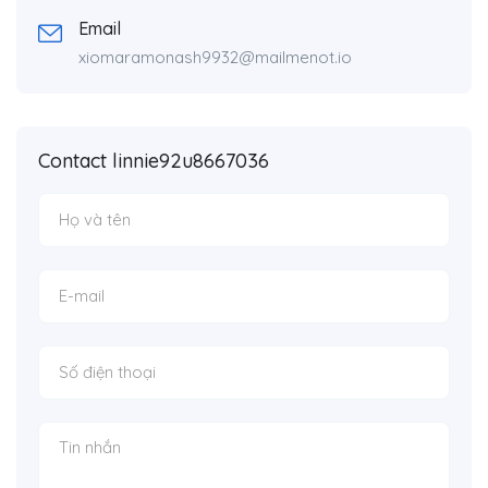
Email
xiomaramonash9932@mailmenot.io
Contact linnie92u8667036