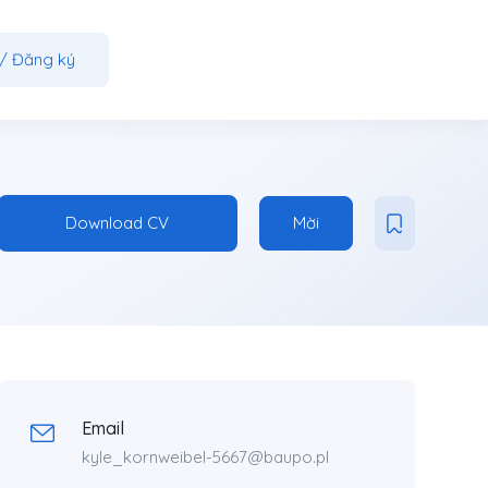
/
Đăng ký
Download CV
Mời
Email
kyle_kornweibel-5667@baupo.pl