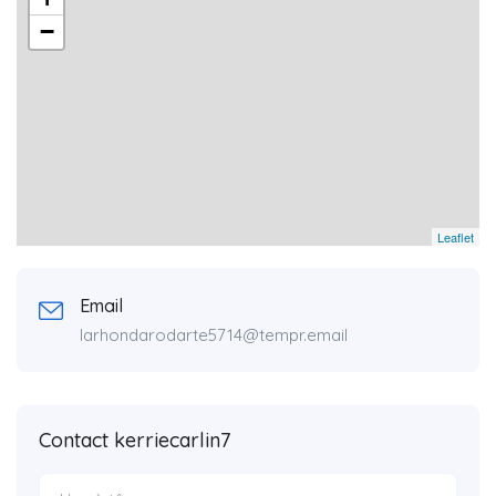
−
Leaflet
Email
larhondarodarte5714@tempr.email
Contact kerriecarlin7