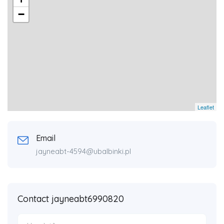
−
Leaflet
Email
jayneabt-4594@ubalbinki.pl
Contact jayneabt6990820