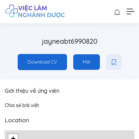
jayneabt6990820
Download CV
Mời
Giới thiệu về ứng viên
Chia sẻ bài viết
Location
+