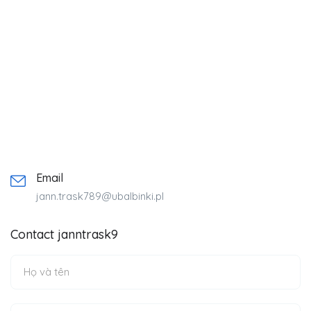
Email
jann.trask789@ubalbinki.pl
Contact janntrask9