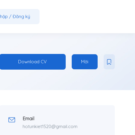
nhập
/
Đăng ký
Download CV
Mời
Email
hotunkiet1520@gmail.com