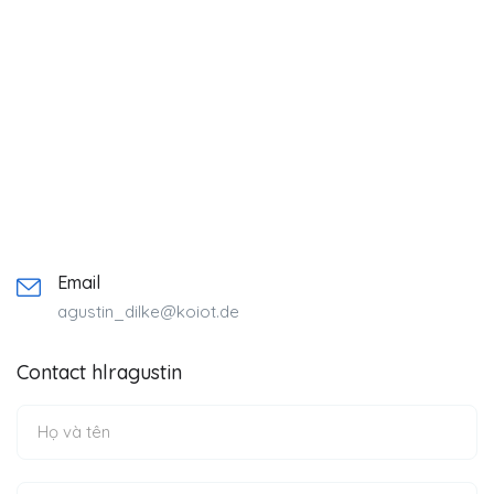
Email
agustin_dilke@koiot.de
Contact hlragustin