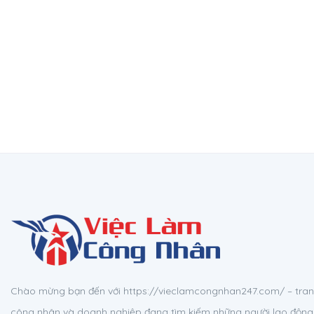
Chào mừng bạn đến với https://vieclamcongnhan247.com/ – tran
công nhân và doanh nghiệp đang tìm kiếm những người lao động