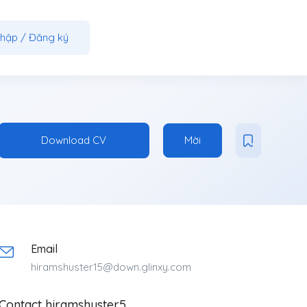
nhập
/
Đăng ký
Download CV
Mời
Email
hiramshuster15@down.glinxy.com
Contact hiramshuster5