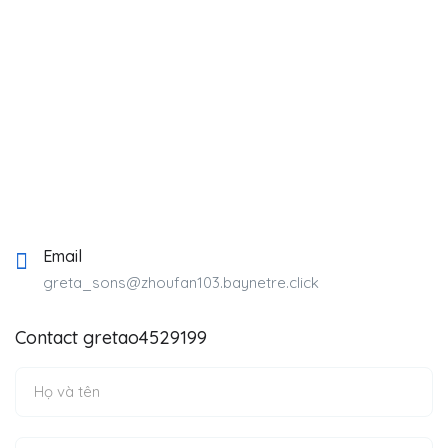
Email
greta_sons@zhoufan103.baynetre.click
Contact gretao4529199