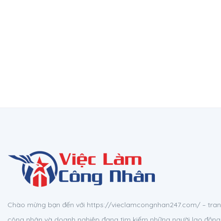
Chào mừng bạn đến với https://vieclamcongnhan247.com/ – tran
công nhân và doanh nghiệp đang tìm kiếm những người lao động