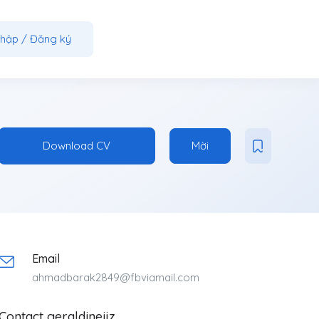
nhập
/
Đăng ký
Download CV
Mời
Email
ahmadbarak2849@fbviamail.com
Contact geraldineijz