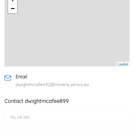
−
Leaflet
Email
dwightmcafee92@miverix.zerivo.eu
Contact dwightmcafee899