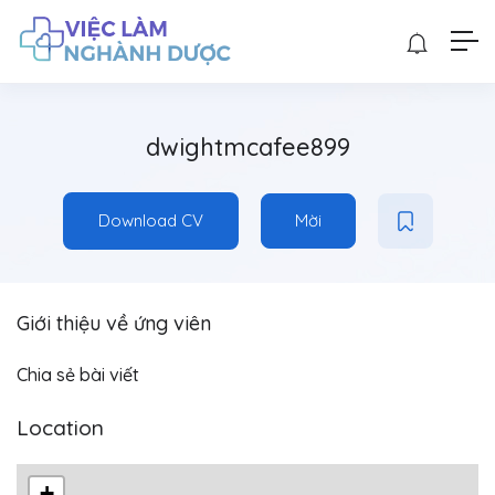
dwightmcafee899
Download CV
Mời
Giới thiệu về ứng viên
Chia sẻ bài viết
Location
+