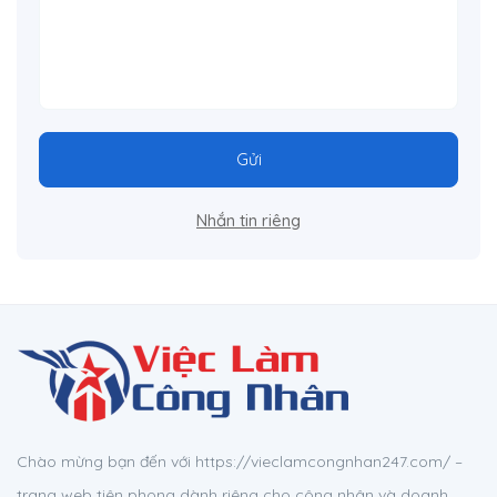
Gửi
Nhắn tin riêng
Chào mừng bạn đến với https://vieclamcongnhan247.com/ –
trang web tiên phong dành riêng cho công nhân và doanh