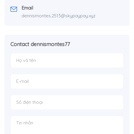
Email
dennismontes.2513@skypaypay.xyz
Contact dennismontes77