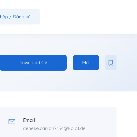
nhập
/
Đăng ký
Download CV
Mời
Email
denese.carron7154@koiot.de