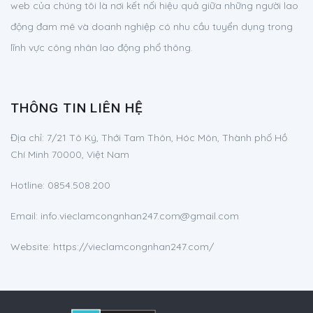
web của chúng tôi là nơi kết nối hiệu quả giữa những người lao
động đam mê và doanh nghiệp có nhu cầu tuyển dụng trong
lĩnh vực công nhân lao động phổ thông.
THÔNG TIN LIÊN HỆ
Địa chỉ:
7/21 Tô Ký, Thới Tam Thôn, Hóc Môn, Thành phố Hồ
Chí Minh 70000, Việt Nam
Hotline:
0854.508.200
Email:
info.vieclamcongnhan247.com@gmail.com
Website: https://vieclamcongnhan247.com/