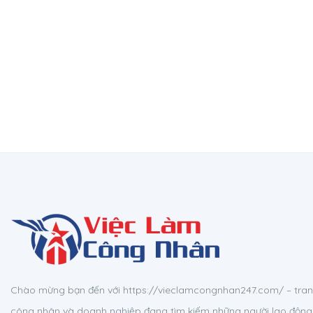
Chào mừng bạn đến với https://vieclamcongnhan247.com/ – tran
công nhân và doanh nghiệp đang tìm kiếm những người lao động