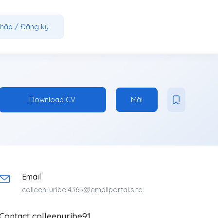
nhập
/
Đăng ký
Download CV
Mời
Email
colleen-uribe.4365@emailportal.site
Contact colleenuribe91