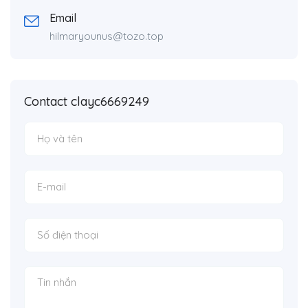
Email
hilmaryounus@tozo.top
Contact clayc6669249