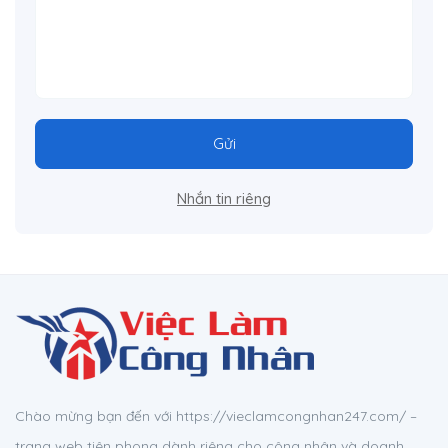
Gửi
Nhắn tin riêng
Chào mừng bạn đến với https://vieclamcongnhan247.com/ –
trang web tiên phong dành riêng cho công nhân và doanh