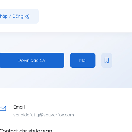
nhập
/
Đăng ký
Download CV
Mời
Email
senaidafetty@sayverfox.com
Contact christelgregg