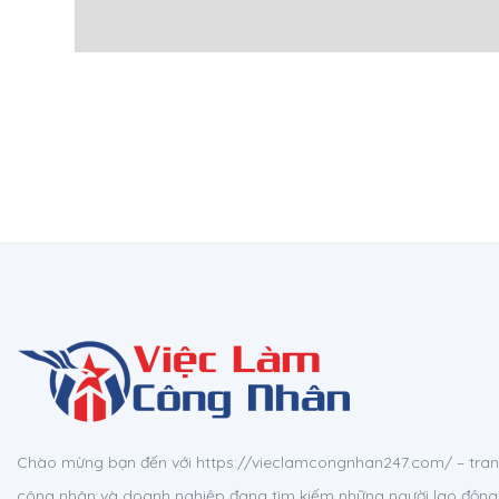
Chào mừng bạn đến với https://vieclamcongnhan247.com/ – tran
công nhân và doanh nghiệp đang tìm kiếm những người lao động