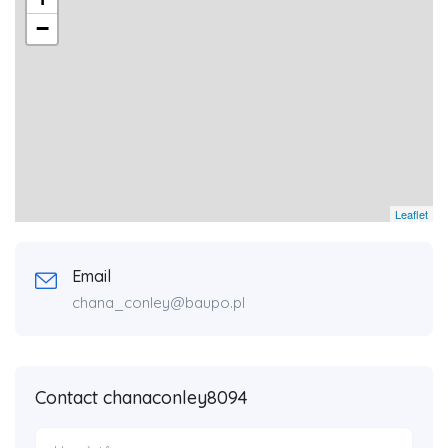
−
Leaflet
Email
chana_conley@baupo.pl
Contact chanaconley8094