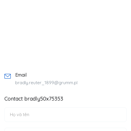
Email
bradly.reuter_1899@grumm.pl
Contact bradly50x75353