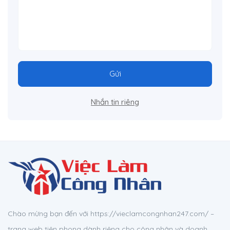
Gửi
Nhắn tin riêng
Chào mừng bạn đến với https://vieclamcongnhan247.com/ –
trang web tiên phong dành riêng cho công nhân và doanh