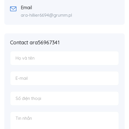
Email
ara-hillier6694@grumm.pl
Contact ara56967341