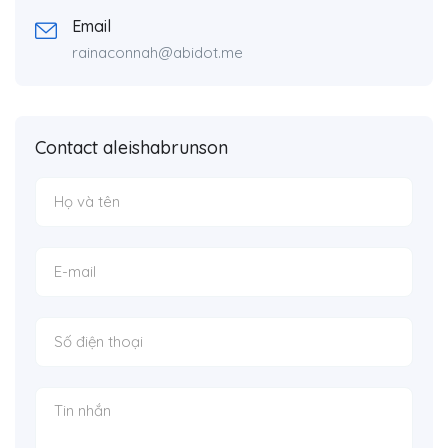
Email
rainaconnah@abidot.me
Contact aleishabrunson