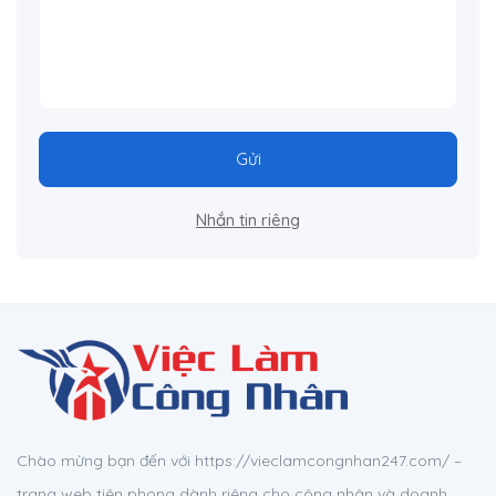
Gửi
Nhắn tin riêng
Chào mừng bạn đến với https://vieclamcongnhan247.com/ –
trang web tiên phong dành riêng cho công nhân và doanh