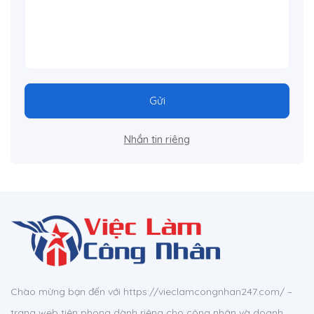
Gửi
Nhắn tin riêng
Chào mừng bạn đến với https://vieclamcongnhan247.com/ –
trang web tiên phong dành riêng cho công nhân và doanh