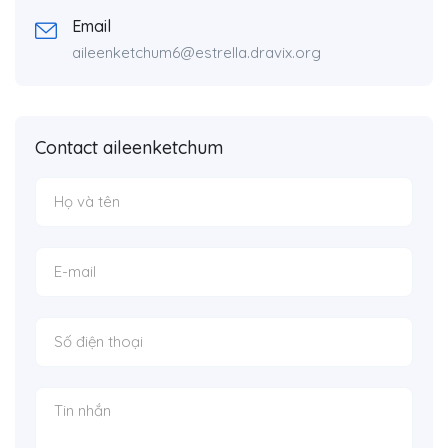
Email
aileenketchum6@estrella.dravix.org
Contact aileenketchum